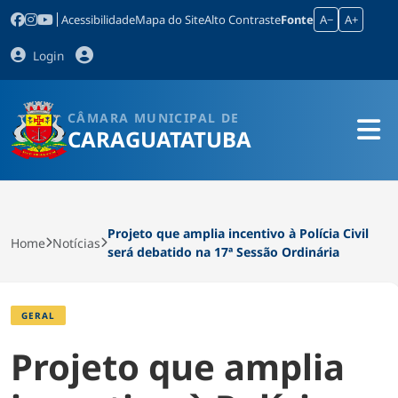
Acessibilidade
Mapa do Site
Alto Contraste
Fonte
A−
A+
Login
CÂMARA MUNICIPAL DE
CARAGUATATUBA
Projeto que amplia incentivo à Polícia Civil
Home
Notícias
será debatido na 17ª Sessão Ordinária
GERAL
Projeto que amplia