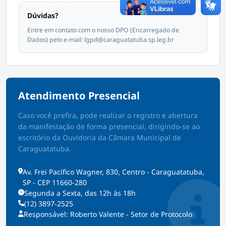
Dúvidas?
Entre em contato com o nosso DPO (Encarregado de
Dados) pelo e-mail: lgpd@caraguatatuba.sp.leg.br
Atendimento Presencial
Caso você prefira, pode realizar o registro e abertura
da manifestação de forma presencial, dirigindo-se ao
escritório da Ouvidoria da Câmara Municipal de
Caraguatatuba.
Av. Frei Pacífico Wagner, 830, Centro - Caraguatatuba,
SP - CEP 11660-280
Segunda a Sexta, das 12h às 18h
(12) 3897-2525
Responsável: Roberto Valente - Setor de Protocolo