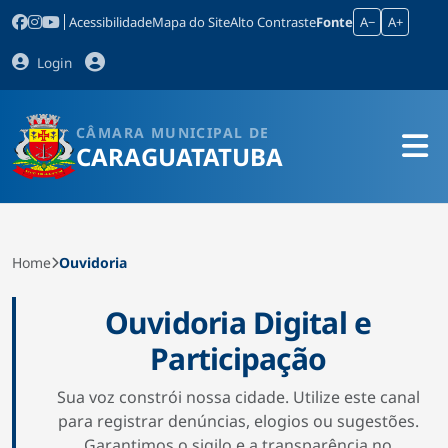
Acessibilidade
Mapa do Site
Alto Contraste
Fonte
A−
A+
Login
CÂMARA MUNICIPAL DE
CARAGUATATUBA
Home
Ouvidoria
Ouvidoria Digital e
Participação
Sua voz constrói nossa cidade. Utilize este canal
para registrar denúncias, elogios ou sugestões.
Garantimos o sigilo e a transparência no